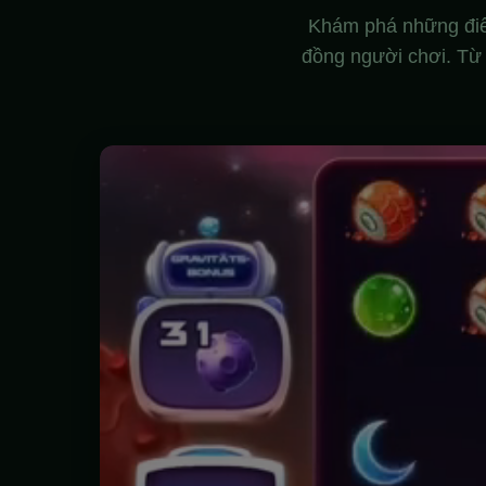
Khám phá những điể
đồng người chơi. Từ 