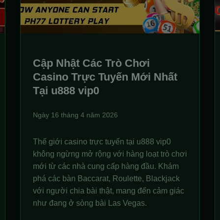
Cập Nhật Các Trò Chơi
Casino Trực Tuyến Mới Nhất
Tại u888 vip0
Ngày 16 tháng 4 năm 2026
Thế giới casino trực tuyến tại u888 vip0
không ngừng mở rộng với hàng loạt trò chơi
mới từ các nhà cung cấp hàng đầu. Khám
phá các bàn Baccarat, Roulette, Blackjack
với người chia bài thật, mang đến cảm giác
như đang ở sòng bài Las Vegas.