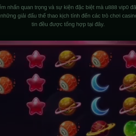
m nhấn quan trọng và sự kiện đặc biệt mà u888 vip0 đ
những giải đấu thể thao kịch tính đến các trò chơi casin
tin đều được tổng hợp tại đây.