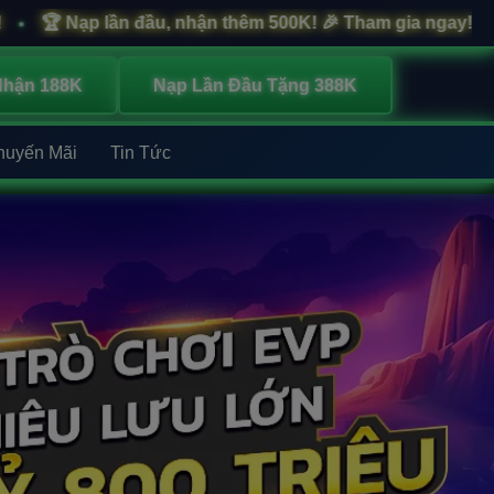
n đầu, nhận thêm 500K! 🎉 Tham gia ngay!
n đầu, nhận thêm 500K! 🎉 Tham gia ngay!
💰 Thưởng n
💰 Thưởng n
•
•
Nhận 188K
Nạp Lần Đầu Tặng 388K
huyến Mãi
Tin Tức