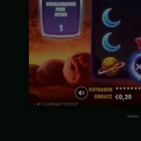
Video: