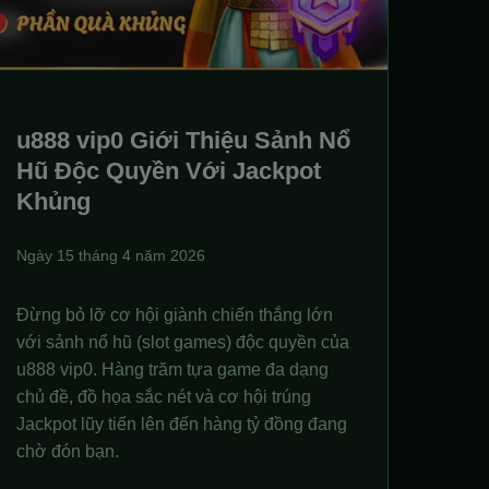
u888 vip0 Giới Thiệu Sảnh Nổ
Hũ Độc Quyền Với Jackpot
Khủng
Ngày 15 tháng 4 năm 2026
Đừng bỏ lỡ cơ hội giành chiến thắng lớn
với sảnh nổ hũ (slot games) độc quyền của
u888 vip0. Hàng trăm tựa game đa dạng
chủ đề, đồ họa sắc nét và cơ hội trúng
Jackpot lũy tiến lên đến hàng tỷ đồng đang
chờ đón bạn.