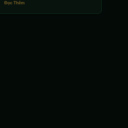
Đọc Thêm