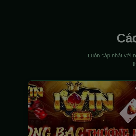
Các
Luôn cập nhật với n
t