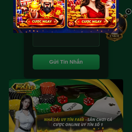
Nội dung tin nhắn:
×
Gửi Tin Nhắn