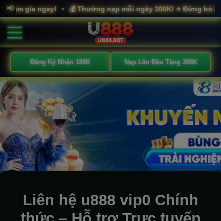
📢
📢
m gia ngay!
m gia ngay!
💰 Thưởng nạp mỗi ngày 200K! ⭐ Đừng bỏ lỡ!
💰 Thưởng nạp mỗi ngày 200K! ⭐ Đừng bỏ lỡ!


•
•
•
•
Đăng Ký Nhận 188K
Nạp Lần Đầu Tặng 388K
Liên hệ u888 vip0 Chính
thức – Hỗ trợ Trực tuyến