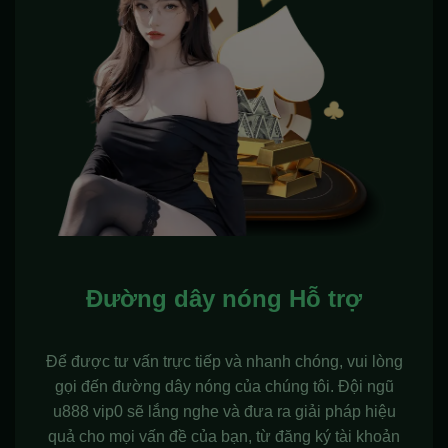
Đường dây nóng Hỗ trợ
Để được tư vấn trực tiếp và nhanh chóng, vui lòng
gọi đến đường dây nóng của chúng tôi. Đội ngũ
u888 vip0 sẽ lắng nghe và đưa ra giải pháp hiệu
quả cho mọi vấn đề của bạn, từ đăng ký tài khoản