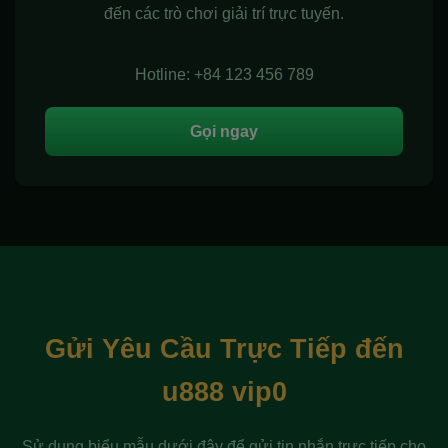
đến các trò chơi giải trí trực tuyến.
Hotline: +84 123 456 789
Gọi ngay
Gửi Yêu Cầu Trực Tiếp đến
u888 vip0
Sử dụng biểu mẫu dưới đây để gửi tin nhắn trực tiếp cho