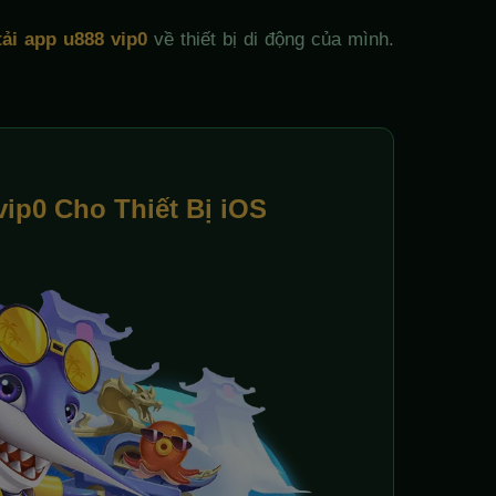
tải app u888 vip0
về thiết bị di động của mình.
vip0 Cho Thiết Bị iOS