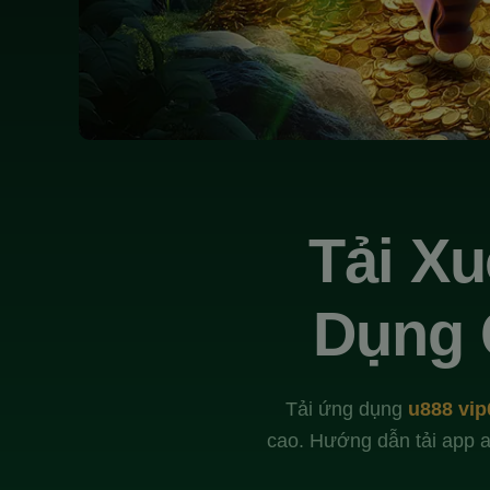
Tải X
Dụng 
Tải ứng dụng
u888 vip
cao. Hướng dẫn tải app a