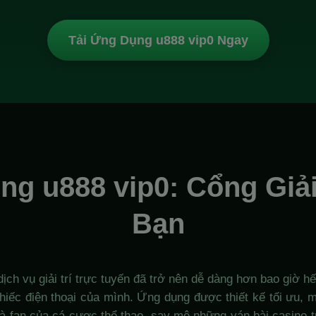
Tải Ứng Dụng u888 vip0 Ngay
ng u888 vip0: Cổng Giải
Bạn
dịch vụ giải trí trực tuyến đã trở nên dễ dàng hơn bao giờ h
g chiếc điện thoại của mình. Ứng dụng được thiết kế tối ư
à fan của cá cược thể thao, say mê những ván bài casino t