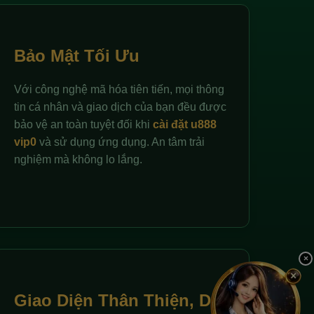
Bảo Mật Tối Ưu
Với công nghệ mã hóa tiên tiến, mọi thông
tin cá nhân và giao dịch của bạn đều được
bảo vệ an toàn tuyệt đối khi
cài đặt u888
vip0
và sử dụng ứng dụng. An tâm trải
nghiệm mà không lo lắng.
×
Giao Diện Thân Thiện, Dễ