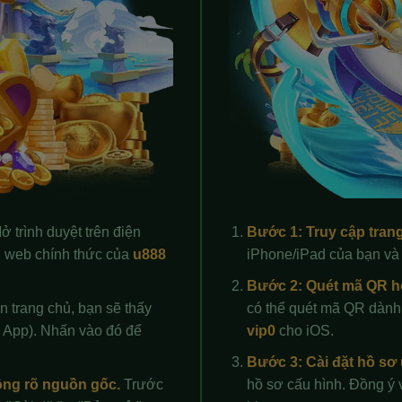
 trình duyệt trên điện
Bước 1: Truy cập tran
ng web chính thức của
u888
iPhone/iPad của bạn và 
Bước 2: Quét mã QR ho
n trang chủ, bạn sẽ thấy
có thể quét mã QR dành
 App). Nhấn vào đó để
vip0
cho iOS.
Bước 3: Cài đặt hồ sơ
ông rõ nguồn gốc.
Trước
hồ sơ cấu hình. Đồng ý 