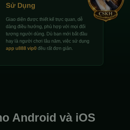
Sử Dụng
Giao diện được thiết kế trực quan, dễ
dàng điều hướng, phù hợp với mọi đối
tượng người dùng. Dù bạn mới bắt đầu
hay là người chơi lâu năm, việc sử dụng
app u888 vip0
đều rất đơn giản.
ho Android và iOS