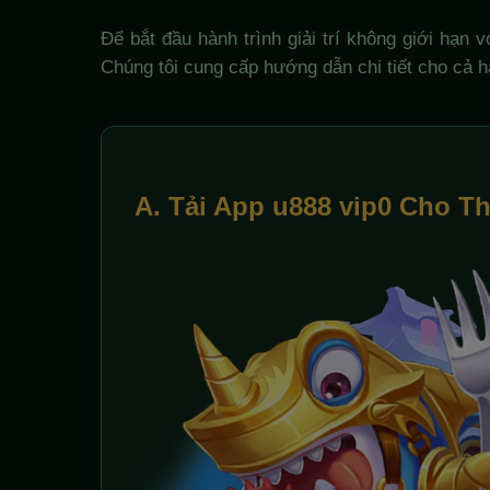
Để bắt đầu hành trình giải trí không giới hạn 
Chúng tôi cung cấp hướng dẫn chi tiết cho cả h
A. Tải App u888 vip0 Cho Th