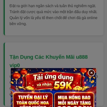
Đặt ra giới hạn ngân sách và tuân thủ nghiêm ngặt.
Tránh đặt cược quá mức vào một trận đấu duy nhất.
Quản lý vốn là yếu tố then chốt để chơi đá gà online
bền vững.
Tận Dụng Các Khuyến Mãi u888
vip0
×
u888 vip0 khuyến mãi thường xuyên các ưu đãi hấp
dẫn cho đá gà. Hãy theo dõi u888 vip0 khuyến mãi
để không bỏ lỡ cơ hội tăng thêm lợi nhuận. Đừng
quên kiểm tra u888 vip0 link mới nhất để truy cập.