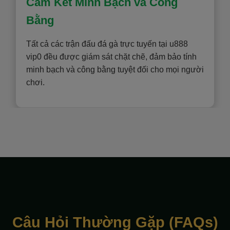
Cam Kết Minh Bạch và Công
Bằng
Tất cả các trận đấu đá gà trực tuyến tại u888
vip0 đều được giám sát chặt chẽ, đảm bảo tính
minh bạch và công bằng tuyệt đối cho mọi người
chơi.
Câu Hỏi Thường Gặp (FAQs)