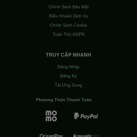
Chính Sách Bảo Mật
Điều Khoản Dịch Vụ
Chính Sách Cookie
Tuân Thủ GDPR
TRUY CẬP NHANH
Đăng Nhập
Đăng Ký
Tải Ứng Dụng
Phương Thức Thanh Toán