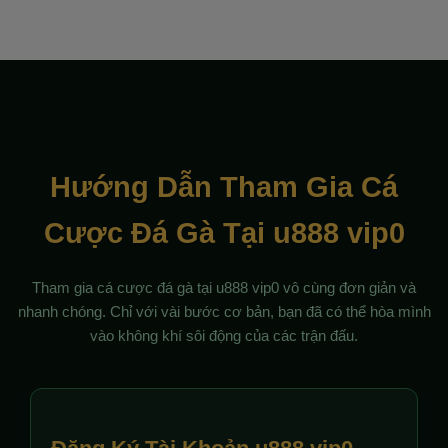
Hướng Dẫn Tham Gia Cá
Cược Đá Gà Tại u888 vip0
Tham gia cá cược đá gà tại u888 vip0 vô cùng đơn giản và
nhanh chóng. Chỉ với vài bước cơ bản, bạn đã có thể hòa mình
vào không khí sôi động của các trận đấu.