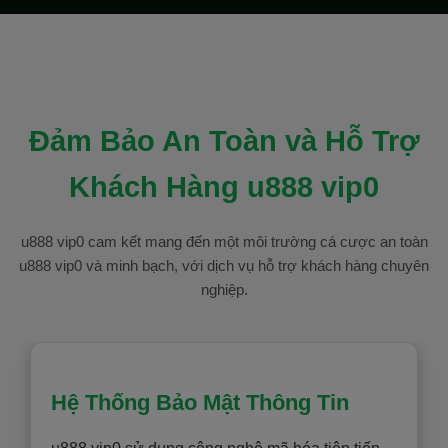
Đảm Bảo An Toàn và Hỗ Trợ
Khách Hàng u888 vip0
u888 vip0 cam kết mang đến một môi trường cá cược an toàn
u888 vip0 và minh bạch, với dịch vụ hỗ trợ khách hàng chuyên
nghiệp.
Hệ Thống Bảo Mật Thông Tin