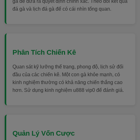
gà để đưa ra quyết định chính xác. Theo dõi kết quả
đá gà và lịch đá gà để có cái nhìn tổng quan.
Phân Tích Chiến Kê
Quan sát kỹ lưỡng thể trạng, phong độ, lịch sử đối
đầu của các chiến kê. Một con gà khỏe mạnh, có
kinh nghiệm thường có khả năng chiến thắng cao
hơn. Sử dụng kinh nghiệm u888 vip0 để đánh giá.
Quản Lý Vốn Cược