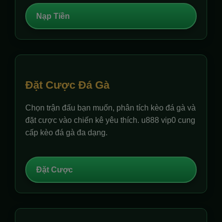
Nạp Tiền
Đặt Cược Đá Gà
Chọn trận đấu bạn muốn, phân tích kèo đá gà và
đặt cược vào chiến kê yêu thích. u888 vip0 cung
cấp kèo đá gà đa dạng.
Đặt Cược