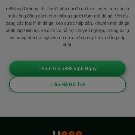
u888 vip0 không chỉ là một nhà cái đá gà trực tuyến, mà còn là
một cộng đồng dành cho những người đam mê đá gà. Với đa
dạng các loại hình đá gà, kèo cược hấp dẫn, khuyến mãi đá gà
u888 vip0 liên tục và dịch vụ hỗ trợ chuyên nghiệp, chúng tôi tự
tin mang đến trải nghiệm cá cược đá gà uy tín và đẳng cấp
nhất.
Tham Gia u888 vip0 Ngay
Liên Hệ Hỗ Trợ