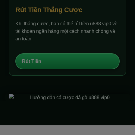
Rút Tiền Thắng Cược
Khi thắng cược, bạn có thể rút tiền u888 vip0 về
tài khoản ngân hàng một cách nhanh chóng và
an toàn.
Rút Tiền