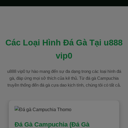
Các Loại Hình Đá Gà Tại u888
vip0
u888 vip0 tự hào mang đến sự đa dạng trong các loại hình đá
gà, đáp ứng mọi sở thích của kê thủ. Từ đá gà Campuchia
truyền thống đến đá gà cựa dao kịch tính, chúng tôi có tất cả.
Đá Gà Campuchia (Đá Gà